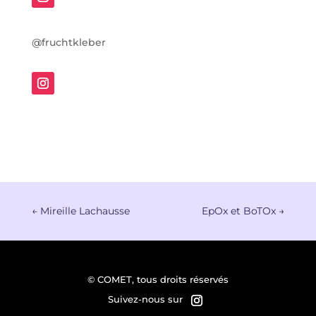
@fruchtkleber
←
Mireille Lachausse
EpOx et BoTOx
→
© COMET, tous droits réservés