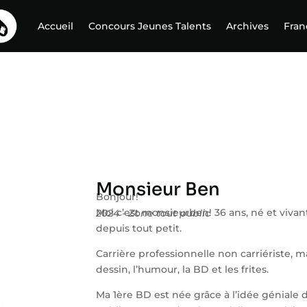
Accueil
Concours Jeunes Talents
Archives
Fran
Monsieur Ben
Bonjour!
Moi c’est monsieurben! 36 ans, né et viva
2024 - Zone tout public
depuis tout petit.
Carrière professionnelle non carriériste, m
dessin, l’humour, la BD et les frites.
Ma 1ère BD est née grâce à l’idée géniale 