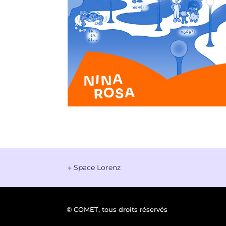
←
Space Lorenz
© COMET, tous droits réservés