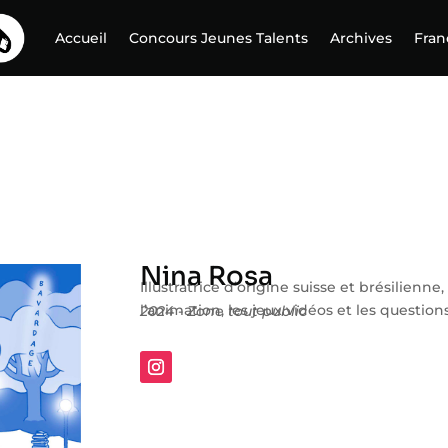
Accueil
Concours Jeunes Talents
Archives
Fran
Nina Rosa
Illustratrice d’origine suisse et brésilienn
l’animation, les jeux vidéos et les questions
2024 - Zone tout public