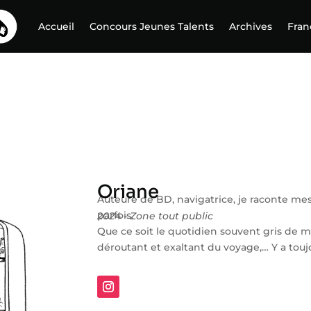
Accueil
Concours Jeunes Talents
Archives
Fran
Oriane
Auteure de BD, navigatrice, je raconte me
parfois.
2024 - Zone tout public
Que ce soit le quotidien souvent gris de ma
déroutant et exaltant du voyage,… Y a toujo