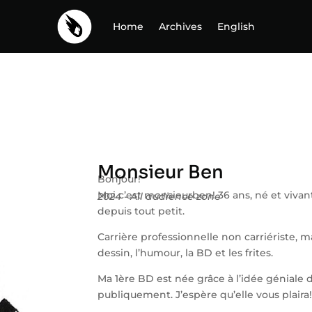
Home
Archives
English
Monsieur Ben
Bonjour!
Moi c’est monsieurben! 36 ans, né et viva
2024 - All audience zone
depuis tout petit.
Carrière professionnelle non carriériste, m
dessin, l’humour, la BD et les frites.
Ma 1ère BD est née grâce à l’idée géniale 
publiquement. J’espère qu’elle vous plaira