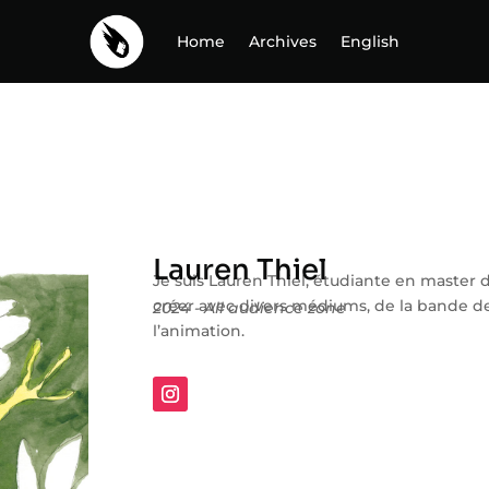
Home
Archives
English
Lauren Thiel
Je suis Lauren Thiel, étudiante en master
créer avec divers médiums, de la bande d
2024 - All audience zone
l’animation.