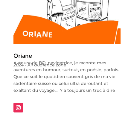
Oriane
Auteure de BD, navigatrice, je raconte mes
2024 - All audience zone
aventures en humour, surtout, en poésie, parfois.
Que ce soit le quotidien souvent gris de ma vie
sédentaire suisse ou celui ultra déroutant et
exaltant du voyage,… Y a toujours un truc à dire !